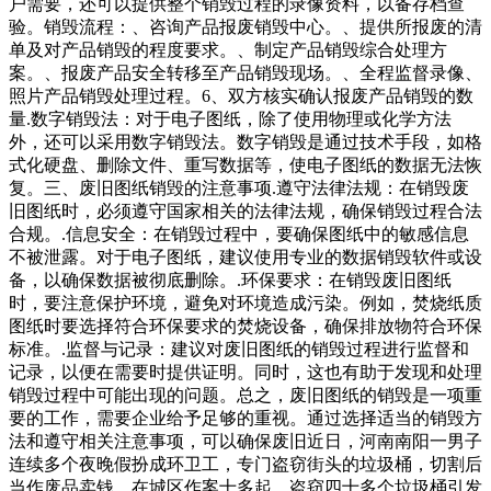
户需要，还可以提供整个销毁过程的录像资料，以备存档查
验。销毁流程：、咨询产品报废销毁中心。、提供所报废的清
单及对产品销毁的程度要求。、制定产品销毁综合处理方
案。、报废产品安全转移至产品销毁现场。、全程监督录像、
照片产品销毁处理过程。6、双方核实确认报废产品销毁的数
量.数字销毁法：对于电子图纸，除了使用物理或化学方法
外，还可以采用数字销毁法。数字销毁是通过技术手段，如格
式化硬盘、删除文件、重写数据等，使电子图纸的数据无法恢
复。三、废旧图纸销毁的注意事项.遵守法律法规：在销毁废
旧图纸时，必须遵守国家相关的法律法规，确保销毁过程合法
合规。.信息安全：在销毁过程中，要确保图纸中的敏感信息
不被泄露。对于电子图纸，建议使用专业的数据销毁软件或设
备，以确保数据被彻底删除。.环保要求：在销毁废旧图纸
时，要注意保护环境，避免对环境造成污染。例如，焚烧纸质
图纸时要选择符合环保要求的焚烧设备，确保排放物符合环保
标准。.监督与记录：建议对废旧图纸的销毁过程进行监督和
记录，以便在需要时提供证明。同时，这也有助于发现和处理
销毁过程中可能出现的问题。总之，废旧图纸的销毁是一项重
要的工作，需要企业给予足够的重视。通过选择适当的销毁方
法和遵守相关注意事项，可以确保废旧近日，河南南阳一男子
连续多个夜晚假扮成环卫工，专门盗窃街头的垃圾桶，切割后
当作废品卖钱。在城区作案十多起，盗窃四十多个垃圾桶引发