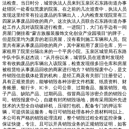
法检查。当日时分，城管执法人员来到玉泉区石东路街道办事
处辖区一处看似荒废的院落。在之前的几次巡查中，执法人员
发现这里经常有拉运废品的车辆出入，入内检查发现院里有三
四家从事废品回收的商户。这次执法人员联合石东路街道办事
处工作人员对该院落进行检查。一进院门，大门右手边有一间
房屋门侧挂着“蒙古族服装服饰文化创业产业园项目”的牌子，
但是院里均为废弃的老旧房屋，没有看到施工车辆和人员。院
里共有家从事废品回收的商户，其中家租用了废旧仓库，另一
家租用了院里分隔出来的一个平房小院。玉泉区城管局石东路
中队中队长赵杰说：“从月份以来，城管队员在巡查时发现经
常有收购废品的车辆出入该院落，检查发现很多旧仓库和房屋
被租赁给从事废品回收的商家进行地方？销毁报废中心，是文
件销毁信息载体处置的机构，是经工商及有关部门注册登记，
具有正规资质的，能够销毁各种涉密文件档案、纸质资料、财
务账册、银行卡、IC卡、公司公章、过期食品、服装销毁、电
子产品、缺陷产品、过期药品、假冒商品等涉密介质的销毁公
司。销毁报废中心，自建有封闭销毁场地，拥有采用国外先进
技术的大型全自动破碎机，压缩打包机，配备专门的押运车
辆，可提供装运服务，每日可销毁处理各种介质材料吨以上。
本公司有严格的销毁处理流程，整个销毁过程全程监控录像，
保证快捷，专注。且可以开具销毁业务的正规销毁证明，如客