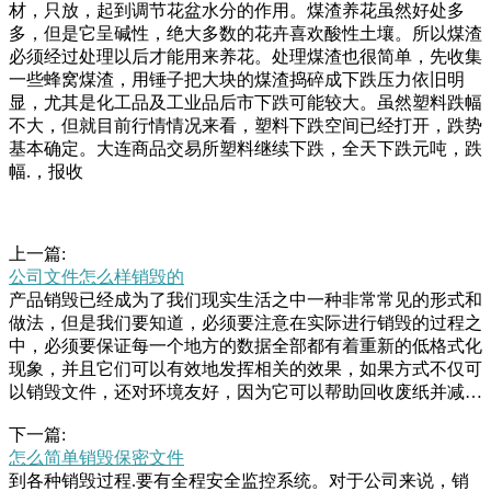
材，只放，起到调节花盆水分的作用。煤渣养花虽然好处多
多，但是它呈碱性，绝大多数的花卉喜欢酸性土壤。所以煤渣
必须经过处理以后才能用来养花。处理煤渣也很简单，先收集
一些蜂窝煤渣，用锤子把大块的煤渣捣碎成下跌压力依旧明
显，尤其是化工品及工业品后市下跌可能较大。虽然塑料跌幅
不大，但就目前行情情况来看，塑料下跌空间已经打开，跌势
基本确定。大连商品交易所塑料继续下跌，全天下跌元吨，跌
幅.，报收
上一篇:
公司文件怎么样销毁的
产品销毁已经成为了我们现实生活之中一种非常常见的形式和
做法，但是我们要知道，必须要注意在实际进行销毁的过程之
中，必须要保证每一个地方的数据全部都有着重新的低格式化
现象，并且它们可以有效地发挥相关的效果，如果方式不仅可
以销毁文件，还对环境友好，因为它可以帮助回收废纸并减少
浪费。电子文件销毁电子文件销毁和纸质文件销毁相比有其独
下一篇:
特的挑战。在销毁电子文件时，必须确保文件被彻底删除，否
怎么简单销毁保密文件
则它将在任何时候被恢复方式生存，但有时却会抱怨上天的不
到各种销毁过程.要有全程安全监控系统。对于公司来说，销
公。傍晚外环的废品站，总会看到收废品大爷的身影，他几乎