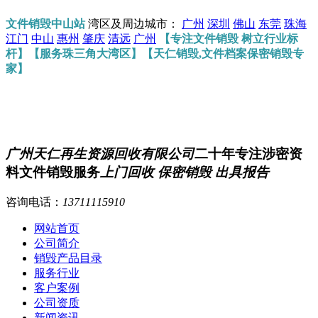
文件销毁中山站
湾区及周边城市：
广州
深圳
佛山
东莞
珠海
江门
中山
惠州
肇庆
清远
广州
【专注文件销毁 树立行业标
杆】【服务珠三角大湾区】【天仁销毁,文件档案保密销毁专
家】
广州天仁再生资源回收有限公司
二十年专注涉密资
料文件销毁服务
上门回收 保密销毁 出具报告
咨询电话：
13711115910
网站首页
公司简介
销毁产品目录
服务行业
客户案例
公司资质
新闻资讯