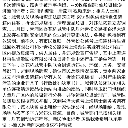
多次警情后，该男子被刑事拘留。-- :6收藏跟踪: 偷垃圾桶澎
湃新闻记者：宫润泽 编辑：唐燕丽 视频来源：相关人士图
说：城管队员现场核查违法建筑面积 采访对象供图清退集装
箱内住客，拆除违规店招，清理废品垃圾，对违法搭建立案调
查……月日，青浦区香花桥城管中队对外青松公路和崧泽大道
上家存在消防安全隐患的企业展开突击执法，各类乱象得到有
效遏制。前不久，有市民反映，外青松公路号上海连林再生资
源回收有限公司和外青松公路6号上海劲达实业有限公司在厂
区内摆放集装箱，供人居住，并违规设置广告牌，其中上海连
林再生资源回收有限公司在日常作业中还产生了扬尘污染。月
日下午，香花桥城管中队联合街道拆违办、环保、水务、安监
等部门，赶到现场调查，确认市民反映情况属实，责令两家企
业立即清退集装箱内所有人员，拆除违规店招，并对产生扬尘
污染的企业开具了《行政处罚决定书》。城管队员还联系相关
单位连夜清运废品收购站内堆放的废品，同时环卫部门也组织
力量对厂区内的垃圾进行分类，并转运至垃圾处理厂。城管队
员随后又根据市民举报，来到崧泽大道号上海腾士商务咨询有
限公司，该地块曾被出租给一家快递公司，经现场测绘，发现
场地内搭有多平方米违法建筑。目前，城管部门已按相关规
定，对其启动拆违程序。新民晚报记者 房浩我要爆料联系电
话：-新民网新闻未经授权不得转载