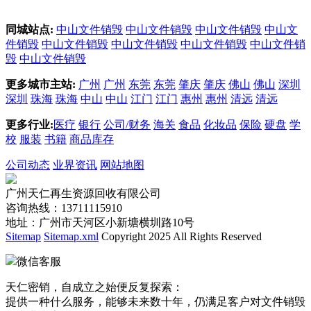
同城站点:
中山文件销毁
中山文件销毁
中山文件销毁
中山文
件销毁
中山文件销毁
中山文件销毁
中山文件销毁
中山文件销
毁
中山文件销毁
更多城市主站:
广州
广州
东莞
东莞
肇庆
肇庆
佛山
佛山
深圳
深圳
珠海
珠海
中山
中山
江门
江门
惠州
惠州
清远
清远
更多行业:
医疗
银行
公司/财务
海关
食品
化妆品
保险
硬盘
学
校
服装
书籍
商品库存
公司动态
业界资讯
网站地图
广州天仁再生资源回收有限公司
咨询热线：13711115910
地址：广州市天河区小新塘横圳路10号
Sitemap
Sitemap.xml
Copyright 2025 All Rights Reserved
微信客服
天仁密销，自成立之始便反复探索：
提供一种什么服务，能够未来数十年，仍满足客户对文件销毁