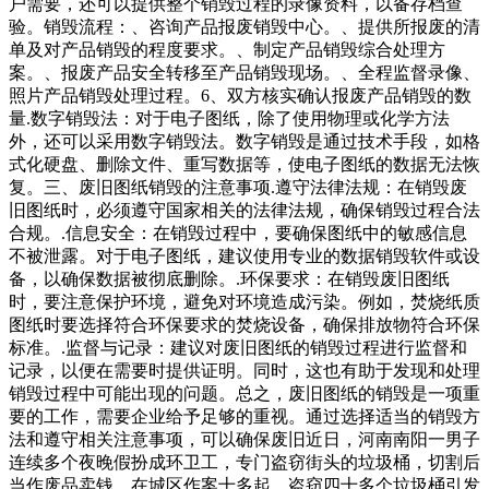
户需要，还可以提供整个销毁过程的录像资料，以备存档查
验。销毁流程：、咨询产品报废销毁中心。、提供所报废的清
单及对产品销毁的程度要求。、制定产品销毁综合处理方
案。、报废产品安全转移至产品销毁现场。、全程监督录像、
照片产品销毁处理过程。6、双方核实确认报废产品销毁的数
量.数字销毁法：对于电子图纸，除了使用物理或化学方法
外，还可以采用数字销毁法。数字销毁是通过技术手段，如格
式化硬盘、删除文件、重写数据等，使电子图纸的数据无法恢
复。三、废旧图纸销毁的注意事项.遵守法律法规：在销毁废
旧图纸时，必须遵守国家相关的法律法规，确保销毁过程合法
合规。.信息安全：在销毁过程中，要确保图纸中的敏感信息
不被泄露。对于电子图纸，建议使用专业的数据销毁软件或设
备，以确保数据被彻底删除。.环保要求：在销毁废旧图纸
时，要注意保护环境，避免对环境造成污染。例如，焚烧纸质
图纸时要选择符合环保要求的焚烧设备，确保排放物符合环保
标准。.监督与记录：建议对废旧图纸的销毁过程进行监督和
记录，以便在需要时提供证明。同时，这也有助于发现和处理
销毁过程中可能出现的问题。总之，废旧图纸的销毁是一项重
要的工作，需要企业给予足够的重视。通过选择适当的销毁方
法和遵守相关注意事项，可以确保废旧近日，河南南阳一男子
连续多个夜晚假扮成环卫工，专门盗窃街头的垃圾桶，切割后
当作废品卖钱。在城区作案十多起，盗窃四十多个垃圾桶引发