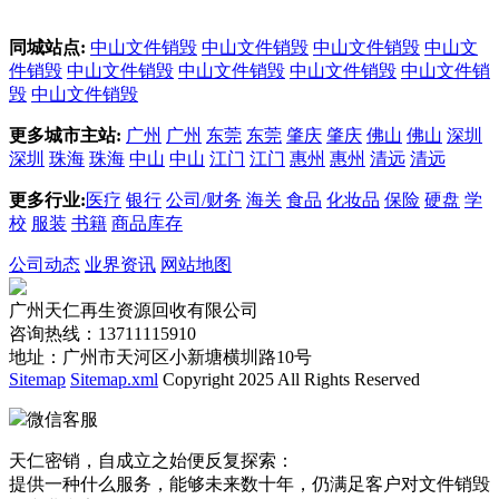
同城站点:
中山文件销毁
中山文件销毁
中山文件销毁
中山文
件销毁
中山文件销毁
中山文件销毁
中山文件销毁
中山文件销
毁
中山文件销毁
更多城市主站:
广州
广州
东莞
东莞
肇庆
肇庆
佛山
佛山
深圳
深圳
珠海
珠海
中山
中山
江门
江门
惠州
惠州
清远
清远
更多行业:
医疗
银行
公司/财务
海关
食品
化妆品
保险
硬盘
学
校
服装
书籍
商品库存
公司动态
业界资讯
网站地图
广州天仁再生资源回收有限公司
咨询热线：13711115910
地址：广州市天河区小新塘横圳路10号
Sitemap
Sitemap.xml
Copyright 2025 All Rights Reserved
微信客服
天仁密销，自成立之始便反复探索：
提供一种什么服务，能够未来数十年，仍满足客户对文件销毁