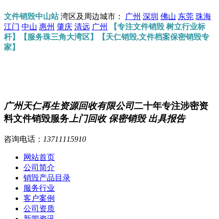
文件销毁中山站
湾区及周边城市：
广州
深圳
佛山
东莞
珠海
江门
中山
惠州
肇庆
清远
广州
【专注文件销毁 树立行业标
杆】【服务珠三角大湾区】【天仁销毁,文件档案保密销毁专
家】
广州天仁再生资源回收有限公司
二十年专注涉密资
料文件销毁服务
上门回收 保密销毁 出具报告
咨询电话：
13711115910
网站首页
公司简介
销毁产品目录
服务行业
客户案例
公司资质
新闻资讯