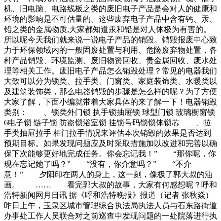
收废品年赚万，却因贪心血本无归，妻子都怪没文化原标题夫
机、旧电脑、电路线板之类的废旧电子产品是会对人的健康和
妻俩靠收废品年赚万，却因贪心血本无归，妻子都怪没文化夫
环境的影响是不可估量的。这些废弃电子产品中含有钙、汞、
妻两辛苦存款百万，只因贪心执念太深，被忽悠搞投资血本无
铅之类的金属物质,大家都知道汞和铅是对人体极为有害的。
归创业是很多手里有点资收一吨左右的垃圾。身处在垃圾处理
所以呢今天我们就来说一说电子产品的销毁。销毁报废中心致
行业，越能感受到垃圾对人们生活的危害。在李明哲眼里，他
力于环保领域内的一般固废处置与利用、危险废弃物处置，各
每次上门，最重要的事情不是收废品，而是教市民们如何分类
种产品销毁、环境监测、废旧物资回收、贵金属回收、废水处
垃圾。代收垃圾网约工李明哲现在的上门服务，要比
理等相关工作。废旧电子产品怎么销毁处理？常见的电器我们
大致可以分为锁类、拉手类、门窗类、家庭装饰类、水暖类以
及建筑装饰类，那么电器销毁的步骤是怎么样的呢？为了方便
大家了解，下面小编就带着大家具体的来了解一下！电器销毁
类别： 、锁类外门锁 执手锁抽屉锁 球型门锁 玻璃橱窗锁
6电子锁 链子锁 防盗锁浴室锁 挂锁号码锁锁体锁芯 、拉
手类抽屉拉手 柜门拉手情况来评估本次销毁的效果是否达到
预期目标。如果发现问题应及时采取措施加以改进和完善以确
保下次能够更好地完成任务。你会忘记我！” “那你呢，你
现在忘记她了吗？” “没有，你介意吗？” “不介
意！” 夕阳印在两人的身上，这一刻，像极了郭大叔的油
画。 …… 看完郭大叔的故事，大家有何感想呢？呼和
浩特新闻网月日讯 据《呼和浩特晚报》报道（记者 张秋焱）
昨日上午，玉泉区城市管理综合执法局执法人员与石东路街道
办事处工作人员联合对之前巡查中发现问题的一处院落进行执