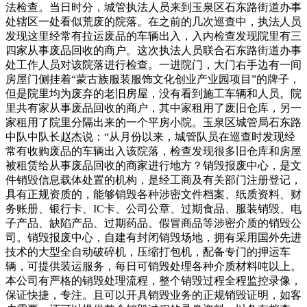
法检查。当日时分，城管执法人员来到玉泉区石东路街道办事
处辖区一处看似荒废的院落。在之前的几次巡查中，执法人员
发现这里经常有拉运废品的车辆出入，入内检查发现院里有三
四家从事废品回收的商户。这次执法人员联合石东路街道办事
处工作人员对该院落进行检查。一进院门，大门右手边有一间
房屋门侧挂着“蒙古族服装服饰文化创业产业园项目”的牌子，
但是院里均为废弃的老旧房屋，没有看到施工车辆和人员。院
里共有家从事废品回收的商户，其中家租用了废旧仓库，另一
家租用了院里分隔出来的一个平房小院。玉泉区城管局石东路
中队中队长赵杰说：“从月份以来，城管队员在巡查时发现经
常有收购废品的车辆出入该院落，检查发现很多旧仓库和房屋
被租赁给从事废品回收的商家进行地方？销毁报废中心，是文
件销毁信息载体处置的机构，是经工商及有关部门注册登记，
具有正规资质的，能够销毁各种涉密文件档案、纸质资料、财
务账册、银行卡、IC卡、公司公章、过期食品、服装销毁、电
子产品、缺陷产品、过期药品、假冒商品等涉密介质的销毁公
司。销毁报废中心，自建有封闭销毁场地，拥有采用国外先进
技术的大型全自动破碎机，压缩打包机，配备专门的押运车
辆，可提供装运服务，每日可销毁处理各种介质材料吨以上。
本公司有严格的销毁处理流程，整个销毁过程全程监控录像，
保证快捷，专注。且可以开具销毁业务的正规销毁证明，如客