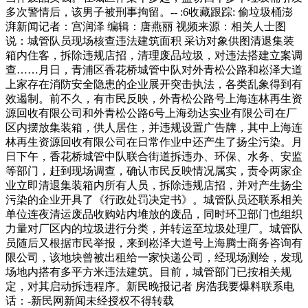
多次警情后，该男子被刑事拘留。-- :6收藏跟踪: 偷垃圾桶澎
湃新闻记者：宫润泽 编辑：唐燕丽 视频来源：相关人士图
说：城管队员现场核查违法建筑面积 采访对象供图清退集装
箱内住客，拆除违规店招，清理废品垃圾，对违法搭建立案调
查……月日，青浦区香花桥城管中队对外青松公路和崧泽大道
上家存在消防安全隐患的企业展开突击执法，各类乱象得到有
效遏制。前不久，有市民反映，外青松公路号上海连林再生资
源回收有限公司和外青松公路6号上海劲达实业有限公司在厂
区内摆放集装箱，供人居住，并违规设置广告牌，其中上海连
林再生资源回收有限公司在日常作业中还产生了扬尘污染。月
日下午，香花桥城管中队联合街道拆违办、环保、水务、安监
等部门，赶到现场调查，确认市民反映情况属实，责令两家企
业立即清退集装箱内所有人员，拆除违规店招，并对产生扬尘
污染的企业开具了《行政处罚决定书》。城管队员还联系相关
单位连夜清运废品收购站内堆放的废品，同时环卫部门也组织
力量对厂区内的垃圾进行分类，并转运至垃圾处理厂。城管队
员随后又根据市民举报，来到崧泽大道号上海腾士商务咨询有
限公司，该地块曾被出租给一家快递公司，经现场测绘，发现
场地内搭有多平方米违法建筑。目前，城管部门已按相关规
定，对其启动拆违程序。新民晚报记者 房浩我要爆料联系电
话：-新民网新闻未经授权不得转载