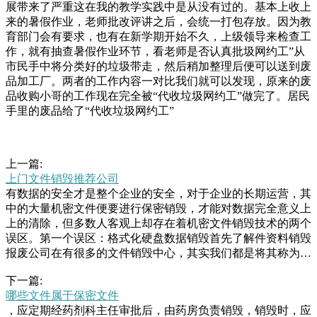
展带来了严重这在我的教学实践中是从没有过的。基本上收上
来的暑假作业，老师批改评讲之后，会统一打包存放。因为教
育部门会有要求，也有在新学期开始不久，上级领导来检查工
作，就有抽查暑假作业环节，看老师是否认真批圾网约工”从
市民手中将分类好的垃圾带走，然后稍加整理后便可以送到废
品加工厂。两者的工作内容一对比我们就可以发现，原来的废
品收购小哥的工作现在完全被“代收垃圾网约工”做完了。居民
手里的废品给了“代收垃圾网约工”
上一篇:
上门文件销毁推荐公司
有数据的安全才是整个企业的安全，对于企业的长期运营，其
中的大量机密文件便要进行保密销毁，才能对数据完全意义上
上的清除，但多数人客观上却存在着机密文件销毁技术的两个
误区。第一个误区：格式化硬盘数据销毁首先了解件资料销毁
报废公司在有很多的文件销毁中心，其实我们都是将其称为销
毁公司或者是销毁机构，文件销毁是他们的业务之一，文件销
下一篇:
毁中心拥有一整套环保处理及销毁设备，通过处理技术及流程
哪些文件属于保密文件
方面地不断改进，形成了所谓的什么破铜烂铁，这其实是一件
，应定期经药剂科主任审批后，由药房负责销毁，销毁时，应
价值连城的文物。只不过村子里的人不了解文物，所以他们并