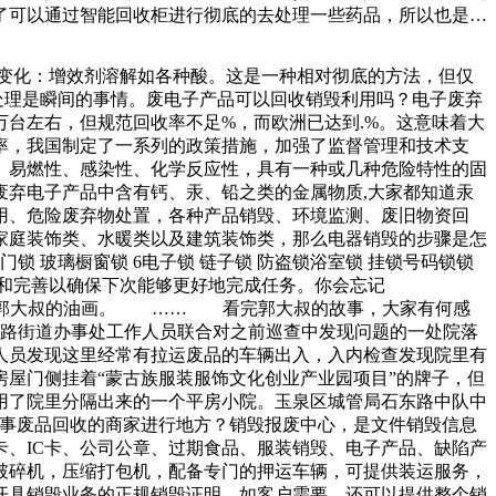
了可以通过智能回收柜进行彻底的去处理一些药品，所以也是受
流程当中，一定要受到相关部门的监督，因为有一些重要性的文
划在明确了会计档案销毁的范围和条件后，企业需要制定详细的
化学变化：增效剂溶解如各种酸。这是一种相对彻底的方法，但仅
根铁棍，他非常兴奋。铁在当时比较难得，当他把铁棍拿在手里
处理是瞬间的事情。废电子产品可以回收销毁利用吗？电子废弃
人特别尊敬吧，而这是因为他这辈子因为没有文化吃了太多的
台左右，但规范回收率不足%，而欧洲已达到.%。这意味着大
率，我国制定了一系列的政策措施，加强了监督管理和技术支
、易燃性、感染性、化学反应性，具有一种或几种危险特性的固
弃电子产品中含有钙、汞、铅之类的金属物质,大家都知道汞
用、危险废弃物处置，各种产品销毁、环境监测、废旧物资回
家庭装饰类、水暖类以及建筑装饰类，那么电器销毁的步骤是怎
 玻璃橱窗锁 6电子锁 链子锁 防盗锁浴室锁 挂锁号码锁锁
和完善以确保下次能够更好地完成任务。你会忘记
了郭大叔的油画。 …… 看完郭大叔的故事，大家有何感
东路街道办事处工作人员联合对之前巡查中发现问题的一处院落
人员发现这里经常有拉运废品的车辆出入，入内检查发现院里有
屋门侧挂着“蒙古族服装服饰文化创业产业园项目”的牌子，但
用了院里分隔出来的一个平房小院。玉泉区城管局石东路中队中
从事废品回收的商家进行地方？销毁报废中心，是文件销毁信息
、IC卡、公司公章、过期食品、服装销毁、电子产品、缺陷产
破碎机，压缩打包机，配备专门的押运车辆，可提供装运服务，
开具销毁业务的正规销毁证明，如客户需要，还可以提供整个销