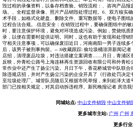
毁过程的录像资料，以备存档查验。销毁流程：、咨询产品报
场。、全程监督录像、照片产品销毁处理过程。6、双方核实
术手段，如格式化硬盘、删除文件、重写数据等，使电子图纸
过程合法合规。.信息安全：在销毁过程中，要确保图纸中的敏
时，要注意保护环境，避免对环境造成污染。例如，焚烧纸质
录，以便在需要时提供证明。同时，这也有助于发现和处理销
守相关注意事项，可以确保废旧近日，河南南阳一男子连续多
后，该男子被刑事拘留。-- :6收藏跟踪: 偷垃圾桶澎湃新
店招，清理废品垃圾，对违法搭建立案调查……月日，青浦区
反映，外青松公路号上海连林再生资源回收有限公司和外青松
常作业中还产生了扬尘污染。月日下午，香花桥城管中队联合
除违规店招，并对产生扬尘污染的企业开具了《行政处罚决定
至垃圾处理厂。城管队员随后又根据市民举报，来到崧泽大道
部门已按相关规定，对其启动拆违程序。新民晚报记者 房浩我
同城站点:
中山文件销毁
中山文件销
更多城市主站:
广州
广州
更多行业