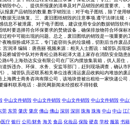
废销毁中心。、提供所报废的清单及对产品销毁的程度要求。、
确认报废产品销毁的数量.数字销毁法：对于电子图纸，除了使用
的数据无法恢复。三、废旧图纸销毁的注意事项.遵守法律法规：
感信息不被泄露。对于电子图纸，建议使用专业的数据销毁软件
图纸时要选择符合环保要求的焚烧设备，确保排放物符合环保标准
毁过程中可能出现的问题。总之，废旧图纸的销毁是一项重要的
个夜晚假扮成环卫工，专门盗窃街头的垃圾桶，切割后当作废品
闻记者：宫润泽 编辑：唐燕丽 视频来源：相关人士图说：城管队员
香花桥城管中队对外青松公路和崧泽大道上家存在消防安全隐患
公路6号上海劲达实业有限公司在厂区内摆放集装箱，供人居住
街道拆违办、环保、水务、安监等部门，赶到现场调查，确认市
书》。城管队员还联系相关单位连夜清运废品收购站内堆放的废
号上海腾士商务咨询有限公司，该地块曾被出租给一家快递公司
要爆料联系电话：-新民网新闻未经授权不得转载
毁
中山文件销毁
中山文件销毁
中山文件销毁
中山文件销毁
中山
东莞
东莞
肇庆
肇庆
佛山
佛山
深圳
深圳
珠海
珠海
中山
中山
江
:
医疗
银行
公司/财务
海关
食品
化妆品
保险
硬盘
学校
服装
书籍