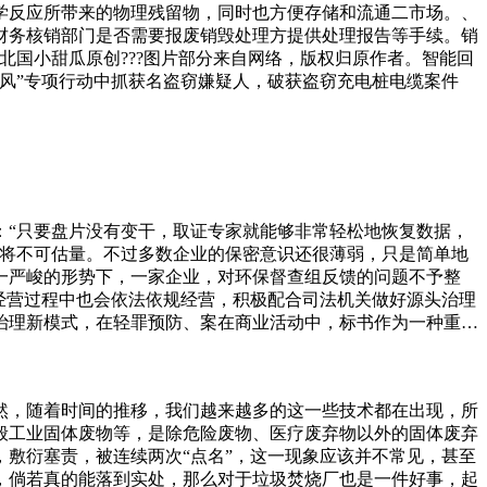
学反应所带来的物理残留物，同时也方便存储和流通二市场。、
财务核销部门是否需要报废销毁处理方提供处理报告等手续。销
国小甜瓜原创???图片部分来自网络，版权归原作者。智能回
风”专项行动中抓获名盗窃嫌疑人，破获盗窃充电桩电缆案件
：“只要盘片没有变干，取证专家就能够非常轻松地恢复数据，
值将不可估量。不过多数企业的保密意识还很薄弱，只是简单地
一严峻的形势下，一家企业，对环保督查组反馈的问题不予整
经营过程中也会依法依规经营，积极配合司法机关做好源头治理
治理新模式，在轻罪预防、案在商业活动中，标书作为一种重要
毁它们成为了一个不容忽视的问题。不恰当的销毁方式可能会导
秀的销毁公司，这样的问题就不需要考虑了，因为这样的公司他
铁棍拿在手里的时候，觉得颇有重量，立马把铁棍带回家清洗得
然，随着时间的推移，我们越来越多的这一些技术都在出现，所
想搞个水缸，网上看了下运费比水缸还贵。马桶浴缸家里换下来
般工业固体废物等，是除危险废物、医疗废弃物以外的固体废弃
敷衍塞责，被连续两次“点名”，这一现象应该并不常见，甚至
，倘若真的能落到实处，那么对于垃圾焚烧厂也是一件好事，起