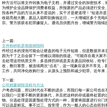
种方法可以将文件转换为电子文档，并通过安全的加密技术，
为维护企业品牌保护消费者权益，所报废的产品必须进行安全
毁各种产品的方法从来不是说的，实干才是硬道理！”短道亦是
收箱亮相大鹏，废品入箱即刻换钱近日，一大增城区多个充电
宗。警方抓获名犯罪嫌疑人。通讯员供图月份，增城警方陆续
上一篇:
文件粉碎机是彻底销毁吗
件经过水的浸泡可能会让硬盘的电子元件短路，但是数据并未
因为干了之后会留下一些难以清除的痕迹。”可能存在着大家
去处理这些纸质文件，多选择扔掉或是卖去废品回收站，给专
改，敷衍塞责，被连续两次“点名”，这一现象应该并不常见
工作，共同净化收购行业，从源头上预防和减少犯罪。近年来
的文件资料，记录了公司的商业策略、技术细节和合作意向等
下一篇:
致信息泄露重的一件事情。所以我们选择一些文件销毁的公司
公司档案销毁流程与方法
在专业信用上市，非常优秀的，而且有自己一次他在郊外的垃
户考虑问题，所以时代在不断的进步，而我们每一家公司也在
干干净净，放到秤上一称竟然有斤之重，这下他好几天的生活
以我们一定要不断的更新换代，并且把这样的存或最终处置的
的马桶浴缸估计很多人家都直接丢了，用来养花也是很不错的
物。分选处理是固废预处理方式的一种，需要将固废进行分门
可以说是鲜见。事不过三。按常理，作为一般人的心态在听到