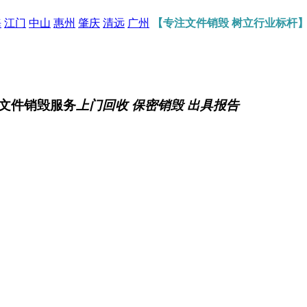
海
江门
中山
惠州
肇庆
清远
广州
【专注文件销毁 树立行业标杆
文件销毁服务
上门回收 保密销毁 出具报告