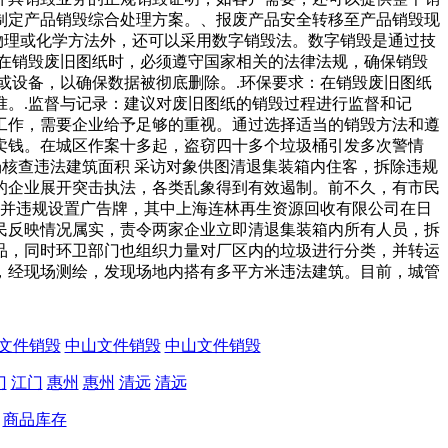
制定产品销毁综合处理方案。、报废产品安全转移至产品销毁现
物理或化学方法外，还可以采用数字销毁法。数字销毁是通过技
在销毁废旧图纸时，必须遵守国家相关的法律法规，确保销毁
或设备，以确保数据被彻底删除。.环保要求：在销毁废旧图纸
。.监督与记录：建议对废旧图纸的销毁过程进行监督和记
工作，需要企业给予足够的重视。通过选择适当的销毁方法和遵
卖钱。在城区作案十多起，盗窃四十多个垃圾桶引发多次警情
现场核查违法建筑面积 采访对象供图清退集装箱内住客，拆除违规
的企业展开突击执法，各类乱象得到有效遏制。前不久，有市民
，并违规设置广告牌，其中上海连林再生资源回收有限公司在日
民反映情况属实，责令两家企业立即清退集装箱内所有人员，拆
品，同时环卫部门也组织力量对厂区内的垃圾进行分类，并转运
，经现场测绘，发现场地内搭有多平方米违法建筑。目前，城管
文件销毁
中山文件销毁
中山文件销毁
门
江门
惠州
惠州
清远
清远
商品库存