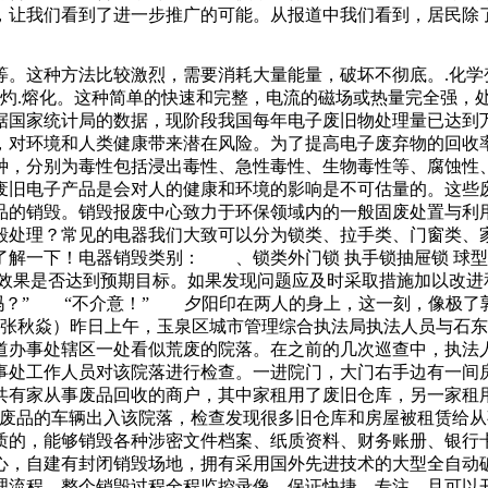
，让我们看到了进一步推广的可能。从报道中我们看到，居民除
式的。药品销毁的方法就为大家简单的介绍这里。在整个烧毁的
行为符合相关法律法规的要求。二、制定详细的会计档案销毁计
表面等。这种方法比较激烈，需要消耗大量能量，破坏不彻底。.
分困难，靠捡垃圾维持生计，有一次他在郊外的垃圾堆里捡到一
烧灼.熔化。这种简单的快速和完整，电流的磁场或热量完全强，
放到秤上要找一个理由，那么或许是因为龚桂方一直对有学识的
据国家统计局的数据，现阶段我国每年电子废旧物处理量已达到万
“父亲原来只是初中文化水平，后来硬是通过函授等方式，
，对环境和人类健康带来潜在风险。为了提高电子废弃物的回收
种，分别为毒性包括浸出毒性、急性毒性、生物毒性等、腐蚀性
废旧电子产品是会对人的健康和环境的影响是不可估量的。这些废
品的销毁。销毁报废中心致力于环保领域内的一般固废处置与利
毁处理？常见的电器我们大致可以分为锁类、拉手类、门窗类、
一下！电器销毁类别： 、锁类外门锁 执手锁抽屉锁 球型门锁
效果是否达到预期目标。如果发现问题应及时采取措施加以改进
意吗？” “不介意！” 夕阳印在两人的身上，这一刻，像极
 张秋焱）昨日上午，玉泉区城市管理综合执法局执法人员与石
道办事处辖区一处看似荒废的院落。在之前的几次巡查中，执法
事处工作人员对该院落进行检查。一进院门，大门右手边有一间房
共有家从事废品回收的商户，其中家租用了废旧仓库，另一家租
购废品的车辆出入该院落，检查发现很多旧仓库和房屋被租赁给
质的，能够销毁各种涉密文件档案、纸质资料、财务账册、银行卡
心，自建有封闭销毁场地，拥有采用国外先进技术的大型全自动
理流程，整个销毁过程全程监控录像，保证快捷，专注。且可以