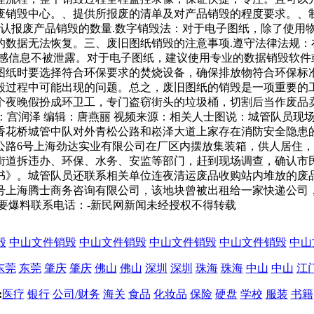
废销毁中心。、提供所报废的清单及对产品销毁的程度要求。、
确认报废产品销毁的数量.数字销毁法：对于电子图纸，除了使用
的数据无法恢复。三、废旧图纸销毁的注意事项.遵守法律法规：
感信息不被泄露。对于电子图纸，建议使用专业的数据销毁软件
图纸时要选择符合环保要求的焚烧设备，确保排放物符合环保标准
毁过程中可能出现的问题。总之，废旧图纸的销毁是一项重要的
个夜晚假扮成环卫工，专门盗窃街头的垃圾桶，切割后当作废品
闻记者：宫润泽 编辑：唐燕丽 视频来源：相关人士图说：城管队员
香花桥城管中队对外青松公路和崧泽大道上家存在消防安全隐患
公路6号上海劲达实业有限公司在厂区内摆放集装箱，供人居住
街道拆违办、环保、水务、安监等部门，赶到现场调查，确认市
书》。城管队员还联系相关单位连夜清运废品收购站内堆放的废
号上海腾士商务咨询有限公司，该地块曾被出租给一家快递公司
要爆料联系电话：-新民网新闻未经授权不得转载
毁
中山文件销毁
中山文件销毁
中山文件销毁
中山文件销毁
中山
东莞
东莞
肇庆
肇庆
佛山
佛山
深圳
深圳
珠海
珠海
中山
中山
江
:
医疗
银行
公司/财务
海关
食品
化妆品
保险
硬盘
学校
服装
书籍