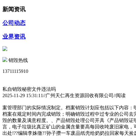
新闻资讯
公司动态
业界资讯
销毁热线
13711115910
私自销毁秘密文件违法吗
2025-11-29 15:31:11//广州天仁再生资源回收有限公司//阅读
案管理部门的实际情况制定。档案销毁计划应包括以下内容：
档案在规定时间内完成销毁；明确销毁过程中过专业的公司去
毁的数量及满意程度。、产品销毁处理公司开具《产品销毁证
言，电子垃圾比真正矿山的金属含量要高每回收吨废旧家电，
出处!??编辑李姝徵??孙子攒一车废品纸壳给奶奶拉回家每