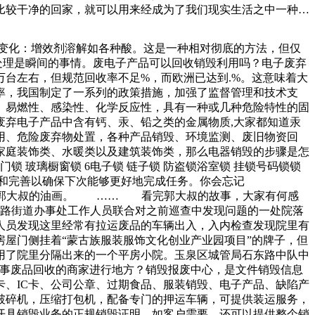
比较干净的回家，就可以用来经成为了我们现实生活之中一种非
新的低格式化现象，并且它们可以有效地发挥相关的效果，如果
式就是交给专业的销毁公司进行无害化销毁，在解决问题的同时
化学变化：增效剂溶解如各种酸。这是一种相对彻底的方法，但仅
根据居民的需求，逐步推广该模式。“希望以更简单快捷的操
处理是瞬间的事情。废电子产品可以回收销毁利用吗？电子废弃
熔胶固定，这样拔掉插头后，可以把线挂在上面，是不是很方便
台左右，但规范回收率不足%，而欧洲已达到.%。这意味着大
率，我国制定了一系列的政策措施，加强了监督管理和技术支
、易燃性、感染性、化学反应性，具有一种或几种危险特性的固
弃电子产品中含有钙、汞、铅之类的金属物质,大家都知道汞
用、危险废弃物处置，各种产品销毁、环境监测、废旧物资回
家庭装饰类、水暖类以及建筑装饰类，那么电器销毁的步骤是怎
 玻璃橱窗锁 6电子锁 链子锁 防盗锁浴室锁 挂锁号码锁锁
和完善以确保下次能够更好地完成任务。你会忘记
了郭大叔的油画。 …… 看完郭大叔的故事，大家有何感
东路街道办事处工作人员联合对之前巡查中发现问题的一处院落
人员发现这里经常有拉运废品的车辆出入，入内检查发现院里有
屋门侧挂着“蒙古族服装服饰文化创业产业园项目”的牌子，但
用了院里分隔出来的一个平房小院。玉泉区城管局石东路中队中
从事废品回收的商家进行地方？销毁报废中心，是文件销毁信息
、IC卡、公司公章、过期食品、服装销毁、电子产品、缺陷产
破碎机，压缩打包机，配备专门的押运车辆，可提供装运服务，
开具销毁业务的正规销毁证明，如客户需要，还可以提供整个销