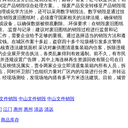
制定产品销毁综合处理方案。、报废产品安全转移至产品销毁现
物理或化学方法外，还可以采用数字销毁法。数字销毁是通过技
在销毁废旧图纸时，必须遵守国家相关的法律法规，确保销毁
或设备，以确保数据被彻底删除。.环保要求：在销毁废旧图纸
。.监督与记录：建议对废旧图纸的销毁过程进行监督和记
工作，需要企业给予足够的重视。通过选择适当的销毁方法和遵
卖钱。在城区作案十多起，盗窃四十多个垃圾桶引发多次警情
现场核查违法建筑面积 采访对象供图清退集装箱内住客，拆除违规
的企业展开突击执法，各类乱象得到有效遏制。前不久，有市民
，并违规设置广告牌，其中上海连林再生资源回收有限公司在日
民反映情况属实，责令两家企业立即清退集装箱内所有人员，拆
品，同时环卫部门也组织力量对厂区内的垃圾进行分类，并转运
，经现场测绘，发现场地内搭有多平方米违法建筑。目前，城管
文件销毁
中山文件销毁
中山文件销毁
门
江门
惠州
惠州
清远
清远
商品库存