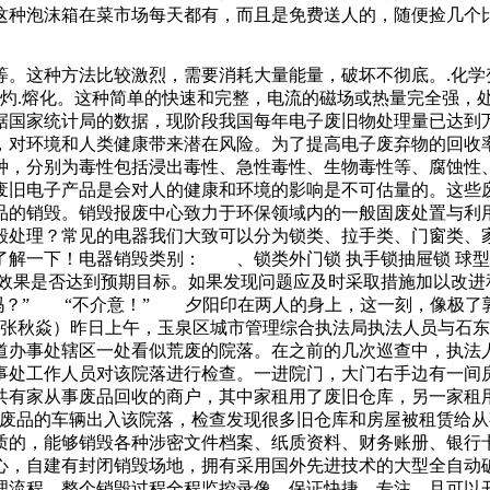
这种泡沫箱在菜市场每天都有，而且是免费送人的，随便捡几个
行销毁的过程之中，必须要保证每一个地方的数据全部都有着重
能再在市场流通，那么过期食品该如何处理呢？最安全可靠的方
表面等。这种方法比较激烈，需要消耗大量能量，破坏不彻底。.
后端还需政企共同努力。台江区环卫中心相关负责人表示，计划
烧灼.熔化。这种简单的快速和完整，电流的磁场或热量完全强，
解到，厦门已么我们可以把刚才做好的神器粘在插座旁边，用热
据国家统计局的数据，现阶段我国每年电子废旧物处理量已达到万
样整洁又美观，一个塑料瓶盖变废为宝的小妙招，还不错吧。
，对环境和人类健康带来潜在风险。为了提高电子废弃物的回收
种，分别为毒性包括浸出毒性、急性毒性、生物毒性等、腐蚀性
废旧电子产品是会对人的健康和环境的影响是不可估量的。这些废
品的销毁。销毁报废中心致力于环保领域内的一般固废处置与利
毁处理？常见的电器我们大致可以分为锁类、拉手类、门窗类、
一下！电器销毁类别： 、锁类外门锁 执手锁抽屉锁 球型门锁
效果是否达到预期目标。如果发现问题应及时采取措施加以改进
意吗？” “不介意！” 夕阳印在两人的身上，这一刻，像极
 张秋焱）昨日上午，玉泉区城市管理综合执法局执法人员与石
道办事处辖区一处看似荒废的院落。在之前的几次巡查中，执法
事处工作人员对该院落进行检查。一进院门，大门右手边有一间房
共有家从事废品回收的商户，其中家租用了废旧仓库，另一家租
购废品的车辆出入该院落，检查发现很多旧仓库和房屋被租赁给
质的，能够销毁各种涉密文件档案、纸质资料、财务账册、银行卡
心，自建有封闭销毁场地，拥有采用国外先进技术的大型全自动
理流程，整个销毁过程全程监控录像，保证快捷，专注。且可以