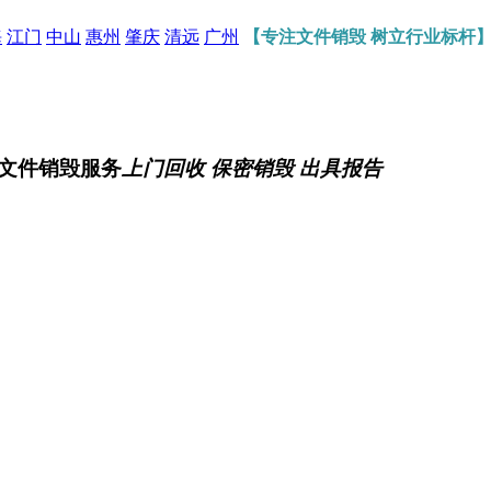
海
江门
中山
惠州
肇庆
清远
广州
【专注文件销毁 树立行业标杆
文件销毁服务
上门回收 保密销毁 出具报告