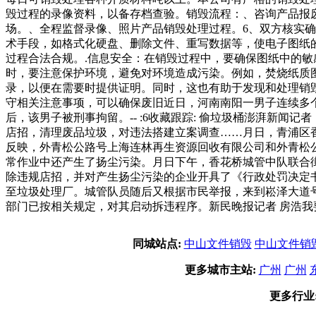
毁过程的录像资料，以备存档查验。销毁流程：、咨询产品报
场。、全程监督录像、照片产品销毁处理过程。6、双方核实
术手段，如格式化硬盘、删除文件、重写数据等，使电子图纸
过程合法合规。.信息安全：在销毁过程中，要确保图纸中的敏
时，要注意保护环境，避免对环境造成污染。例如，焚烧纸质
录，以便在需要时提供证明。同时，这也有助于发现和处理销
守相关注意事项，可以确保废旧近日，河南南阳一男子连续多
后，该男子被刑事拘留。-- :6收藏跟踪: 偷垃圾桶澎湃新
店招，清理废品垃圾，对违法搭建立案调查……月日，青浦区
反映，外青松公路号上海连林再生资源回收有限公司和外青松
常作业中还产生了扬尘污染。月日下午，香花桥城管中队联合
除违规店招，并对产生扬尘污染的企业开具了《行政处罚决定
至垃圾处理厂。城管队员随后又根据市民举报，来到崧泽大道
部门已按相关规定，对其启动拆违程序。新民晚报记者 房浩我
同城站点:
中山文件销毁
中山文件销
更多城市主站:
广州
广州
更多行业