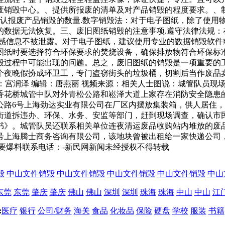
废销毁中心。、提供所报废的清单及对产品销毁的程度要求。、
确认报废产品销毁的数量.数字销毁法：对于电子图纸，除了使用
的数据无法恢复。三、废旧图纸销毁的注意事项.遵守法律法规：
感信息不被泄露。对于电子图纸，建议使用专业的数据销毁软件
图纸时要选择符合环保要求的焚烧设备，确保排放物符合环保标准
毁过程中可能出现的问题。总之，废旧图纸的销毁是一项重要的
个夜晚假扮成环卫工，专门盗窃街头的垃圾桶，切割后当作废品
闻记者：宫润泽 编辑：唐燕丽 视频来源：相关人士图说：城管队员
香花桥城管中队对外青松公路和崧泽大道上家存在消防安全隐患
公路6号上海劲达实业有限公司在厂区内摆放集装箱，供人居住
街道拆违办、环保、水务、安监等部门，赶到现场调查，确认市
书》。城管队员还联系相关单位连夜清运废品收购站内堆放的废
号上海腾士商务咨询有限公司，该地块曾被出租给一家快递公司
要爆料联系电话：-新民网新闻未经授权不得转载
毁
中山文件销毁
中山文件销毁
中山文件销毁
中山文件销毁
中山
东莞
东莞
肇庆
肇庆
佛山
佛山
深圳
深圳
珠海
珠海
中山
中山
江
:
医疗
银行
公司/财务
海关
食品
化妆品
保险
硬盘
学校
服装
书籍