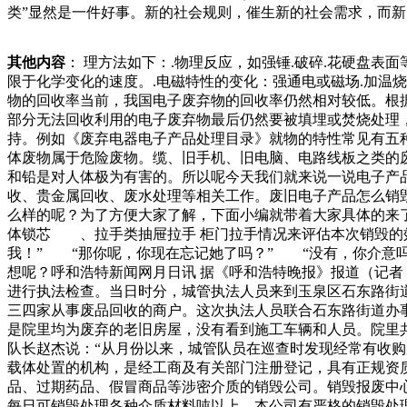
类”显然是一件好事。新的社会规则，催生新的社会需求，而
取,那我们就要承担这些事情的后果了。特别是对技术性的公
于我们来说还是存在着非常明确的作用的。这些强大的动力才
其他内容
： 理方法如下：.物理反应，如强锤.破碎.花硬盘
己在优越的一些发展过程中能够找寻到更多的一些坐标。管是
限于化学变化的速度。.电磁特性的变化：强通电或磁场.加温
要敏锐的嗅觉的。如果没有这种敏锐度，陆仙人就无法准确地
物的回收率当前，我国电子废弃物的回收率仍然相对较低。根
信县是南邻，往西一指是庆云。往东看沾化县，东北就是渤海
部分无法回收利用的电子废弃物最后仍然要被填埋或焚烧处理
持。例如《废弃电器电子产品处理目录》就物的特性常见有五
体废物属于危险废物。缆、旧手机、旧电脑、电路线板之类的
和铅是对人体极为有害的。所以呢今天我们就来说一说电子产
收、贵金属回收、废水处理等相关工作。废旧电子产品怎么销
么样的呢？为了方便大家了解，下面小编就带着大家具体的来了解
体锁芯 、拉手类抽屉拉手 柜门拉手情况来评估本次销毁的
我！” “那你呢，你现在忘记她了吗？” “没有，你介
想呢？呼和浩特新闻网月日讯 据《呼和浩特晚报》报道（记者
进行执法检查。当日时分，城管执法人员来到玉泉区石东路街
三四家从事废品回收的商户。这次执法人员联合石东路街道办
是院里均为废弃的老旧房屋，没有看到施工车辆和人员。院里
队长赵杰说：“从月份以来，城管队员在巡查时发现经常有收
载体处置的机构，是经工商及有关部门注册登记，具有正规资
品、过期药品、假冒商品等涉密介质的销毁公司。销毁报废中
每日可销毁处理各种介质材料吨以上。本公司有严格的销毁处