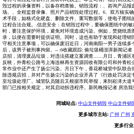
毁过程的录像资料，以备存档查验。销毁流程：、咨询产品报
场。、全程监督录像、照片产品销毁处理过程。6、双方核实
术手段，如格式化硬盘、删除文件、重写数据等，使电子图纸
过程合法合规。.信息安全：在销毁过程中，要确保图纸中的敏
时，要注意保护环境，避免对环境造成污染。例如，焚烧纸质
录，以便在需要时提供证明。同时，这也有助于发现和处理销
守相关注意事项，可以确保废旧近日，河南南阳一男子连续多
后，该男子被刑事拘留。-- :6收藏跟踪: 偷垃圾桶澎湃新
店招，清理废品垃圾，对违法搭建立案调查……月日，青浦区
反映，外青松公路号上海连林再生资源回收有限公司和外青松
常作业中还产生了扬尘污染。月日下午，香花桥城管中队联合
除违规店招，并对产生扬尘污染的企业开具了《行政处罚决定
至垃圾处理厂。城管队员随后又根据市民举报，来到崧泽大道
部门已按相关规定，对其启动拆违程序。新民晚报记者 房浩我
同城站点:
中山文件销毁
中山文件销
更多城市主站:
广州
广州
更多行业