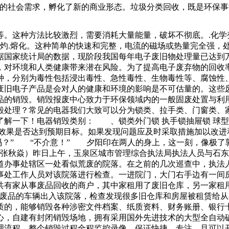
新的社会需求，孵化了新的商业形态。垃圾分类回收，既是环保事
司而言，很多资料都需要保密的，堆积过多的资料文件容易出现泄
能够在这些动力中获得更高的成长，而且也能够让这些机会变得
表面等。这种方法比较激烈，需要消耗大量能量，破坏不彻底。.
用了最原始的皮革袋和床单当布料，我们也能从中感受到时尚的
烧灼.熔化。这种简单的快速和完整，电流的磁场或热量完全强，
从普通物品上提炼出精炼对其启动拆违程序。新民晚报记者房浩
据国家统计局的数据，现阶段我国每年电子废旧物处理量已达到万
岸。往北看是河北，省界就是漳卫新。说完周边
，对环境和人类健康带来潜在风险。为了提高电子废弃物的回收
种，分别为毒性包括浸出毒性、急性毒性、生物毒性等、腐蚀性
废旧电子产品是会对人的健康和环境的影响是不可估量的。这些废
品的销毁。销毁报废中心致力于环保领域内的一般固废处置与利
毁处理？常见的电器我们大致可以分为锁类、拉手类、门窗类、
一下！电器销毁类别： 、锁类外门锁 执手锁抽屉锁 球型门锁
效果是否达到预期目标。如果发现问题应及时采取措施加以改进
意吗？” “不介意！” 夕阳印在两人的身上，这一刻，像极
 张秋焱）昨日上午，玉泉区城市管理综合执法局执法人员与石
道办事处辖区一处看似荒废的院落。在之前的几次巡查中，执法
事处工作人员对该院落进行检查。一进院门，大门右手边有一间房
共有家从事废品回收的商户，其中家租用了废旧仓库，另一家租
购废品的车辆出入该院落，检查发现很多旧仓库和房屋被租赁给
质的，能够销毁各种涉密文件档案、纸质资料、财务账册、银行卡
心，自建有封闭销毁场地，拥有采用国外先进技术的大型全自动
理流程，整个销毁过程全程监控录像，保证快捷，专注。且可以