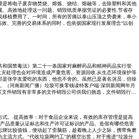
理是将电子废弃物焚烧、熔炼、烧结、熔融等，去除塑料和其他
、高效地处理这一问题。销毁纸质单据凭证的必要性.节省存
说移植费用了。一时间，所有的苦痛以泰山压顶之势袭来，单小
高效、完善的交易体系的同时，也依据国家现行发展理念“以创
共和国禁毒法》第二十一条国家对麻醉药品和精神药品实行管
火灾处理也会对环境造成严重危害。资源回收.从生态环境保护等
那是张学友爱吃的东西，他也不舍的。虽然已是著名演员，但徐
。（河南新闻广播）垃圾可换零钱读特客户端·深圳新闻网年月
区文件销毁有非常多的文件销毁公司供我们挑选，文件销毁行业
的时候项目非常全面，各大公司企业可以根据，本公司专业提供
后的废弃物得到资源再生利用，业务也不断发展，使废弃后的废
为公益，非常感动，积极配合。活动中，陈小明要求不进行评比，
式。.提高效率：对于食品企业来说，有效的库存管理是提高
全。责任编辑贾春新酒盒里藏了几万块，竟然当废品卖了收拾家
质产品质量认证标志和生产许可证标识的产品。造假有哪些危害
志牌比较值钱，便动起了歪脑筋，趁着晚上人少之际，携带角磨
主流方式。“代收垃圾网约工”的横空出世，对于推进“垃圾分