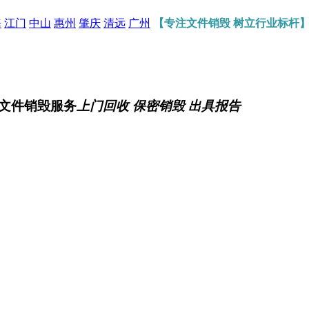
海
江门
中山
惠州
肇庆
清远
广州
【专注文件销毁 树立行业标杆
文件销毁服务
上门回收 保密销毁 出具报告