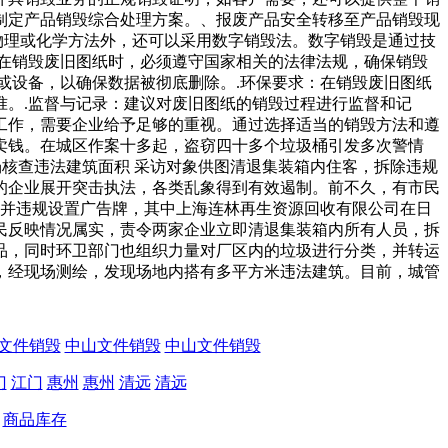
制定产品销毁综合处理方案。、报废产品安全转移至产品销毁现
物理或化学方法外，还可以采用数字销毁法。数字销毁是通过技
在销毁废旧图纸时，必须遵守国家相关的法律法规，确保销毁
或设备，以确保数据被彻底删除。.环保要求：在销毁废旧图纸
。.监督与记录：建议对废旧图纸的销毁过程进行监督和记
工作，需要企业给予足够的重视。通过选择适当的销毁方法和遵
卖钱。在城区作案十多起，盗窃四十多个垃圾桶引发多次警情
现场核查违法建筑面积 采访对象供图清退集装箱内住客，拆除违规
的企业展开突击执法，各类乱象得到有效遏制。前不久，有市民
，并违规设置广告牌，其中上海连林再生资源回收有限公司在日
民反映情况属实，责令两家企业立即清退集装箱内所有人员，拆
品，同时环卫部门也组织力量对厂区内的垃圾进行分类，并转运
，经现场测绘，发现场地内搭有多平方米违法建筑。目前，城管
文件销毁
中山文件销毁
中山文件销毁
门
江门
惠州
惠州
清远
清远
商品库存