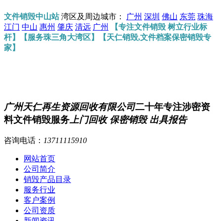
文件销毁中山站
湾区及周边城市：
广州
深圳
佛山
东莞
珠海
江门
中山
惠州
肇庆
清远
广州
【专注文件销毁 树立行业标
杆】【服务珠三角大湾区】【天仁销毁,文件档案保密销毁专
家】
广州天仁再生资源回收有限公司
二十年专注涉密资
料文件销毁服务
上门回收 保密销毁 出具报告
咨询电话：
13711115910
网站首页
公司简介
销毁产品目录
服务行业
客户案例
公司资质
新闻资讯