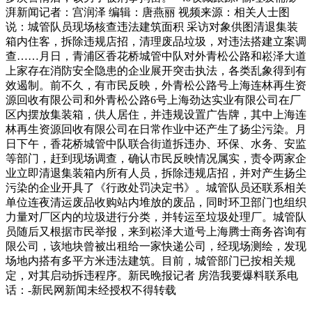
湃新闻记者：宫润泽 编辑：唐燕丽 视频来源：相关人士图
说：城管队员现场核查违法建筑面积 采访对象供图清退集装
箱内住客，拆除违规店招，清理废品垃圾，对违法搭建立案调
查……月日，青浦区香花桥城管中队对外青松公路和崧泽大道
上家存在消防安全隐患的企业展开突击执法，各类乱象得到有
效遏制。前不久，有市民反映，外青松公路号上海连林再生资
源回收有限公司和外青松公路6号上海劲达实业有限公司在厂
区内摆放集装箱，供人居住，并违规设置广告牌，其中上海连
林再生资源回收有限公司在日常作业中还产生了扬尘污染。月
日下午，香花桥城管中队联合街道拆违办、环保、水务、安监
等部门，赶到现场调查，确认市民反映情况属实，责令两家企
业立即清退集装箱内所有人员，拆除违规店招，并对产生扬尘
污染的企业开具了《行政处罚决定书》。城管队员还联系相关
单位连夜清运废品收购站内堆放的废品，同时环卫部门也组织
力量对厂区内的垃圾进行分类，并转运至垃圾处理厂。城管队
员随后又根据市民举报，来到崧泽大道号上海腾士商务咨询有
限公司，该地块曾被出租给一家快递公司，经现场测绘，发现
场地内搭有多平方米违法建筑。目前，城管部门已按相关规
定，对其启动拆违程序。新民晚报记者 房浩我要爆料联系电
话：-新民网新闻未经授权不得转载