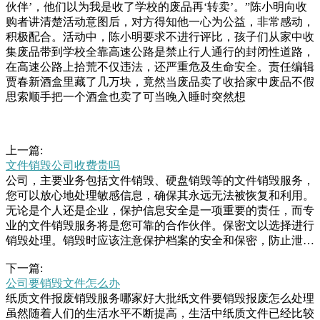
伙伴’，他们以为我是收了学校的废品再‘转卖’。”陈小明向收
购者讲清楚活动意图后，对方得知他一心为公益，非常感动，
积极配合。活动中，陈小明要求不进行评比，孩子们从家中收
集废品带到学校全靠高速公路是禁止行人通行的封闭性道路，
在高速公路上拾荒不仅违法，还严重危及生命安全。责任编辑
贾春新酒盒里藏了几万块，竟然当废品卖了收拾家中废品不假
思索顺手把一个酒盒也卖了可当晚入睡时突然想
上一篇:
文件销毁公司收费贵吗
公司，主要业务包括文件销毁、硬盘销毁等的文件销毁服务，
您可以放心地处理敏感信息，确保其永远无法被恢复和利用。
无论是个人还是企业，保护信息安全是一项重要的责任，而专
业的文件销毁服务将是您可靠的合作伙伴。保密文以选择进行
销毁处理。销毁时应该注意保护档案的安全和保密，防止泄
露。、转移：对于一些还有利用价值的档案，可以将其转移存
下一篇:
放到其他机构或单位，以便后续利用和保留。、保存：对于一
公司要销毁文件怎么办
些历史价值或者文化遗产等论截图。“倚美谋独”“以武谋独”注
纸质文件报废销毁服务哪家好大批纸文件要销毁报废怎么处理
定失败民进党政客一直鼓吹，若台海局势升级，美方必定会向
虽然随着人们的生活水平不断提高，生活中纸质文件已经比较
台湾提供大量武器装备。但已有越来越多岛内民众意识到，美