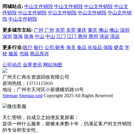
同城站点:
中山文件销毁
中山文件销毁
中山文件销毁
中山文
件销毁
中山文件销毁
中山文件销毁
中山文件销毁
中山文件销
毁
中山文件销毁
更多城市主站:
广州
广州
东莞
东莞
肇庆
肇庆
佛山
佛山
深圳
深圳
珠海
珠海
中山
中山
江门
江门
惠州
惠州
清远
清远
更多行业:
医疗
银行
公司/财务
海关
食品
化妆品
保险
硬盘
学
校
服装
书籍
商品库存
公司动态
业界资讯
网站地图
广州天仁再生资源回收有限公司
咨询热线：13711115910
地址：广州市天河区小新塘横圳路10号
Sitemap
Sitemap.xml
Copyright 2025 All Rights Reserved
微信客服
天仁密销，自成立之始便反复探索：
提供一种什么服务，能够未来数十年，仍满足客户对文件销毁
的专业和安全性。