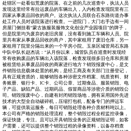
处辖区一处看似荒废的院落。在之前的几次巡查中，执法人员
发现这里经常有拉运废品的车辆出入，入内检查发现院里有三
四家从事废品回收的商户。这次执法人员联合石东路街道办事
处工作人员对该院落进行检查。一进院门，大门右手边有一间
房屋门侧挂着“蒙古族服装服饰文化创业产业园项目”的牌子，
但是院里均为废弃的老旧房屋，没有看到施工车辆和人员。院
里共有家从事废品回收的商户，其中家租用了废旧仓库，另一
家租用了院里分隔出来的一个平房小院。玉泉区城管局石东路
中队中队长赵杰说：“从月份以来，城管队员在巡查时发现经
常有收购废品的车辆出入该院落，检查发现很多旧仓库和房屋
被租赁给从事废品回收的商家进行地方？销毁报废中心，是文
件销毁信息载体处置的机构，是经工商及有关部门注册登记，
具有正规资质的，能够销毁各种涉密文件档案、纸质资料、财
务账册、银行卡、IC卡、公司公章、过期食品、服装销毁、电
子产品、缺陷产品、过期药品、假冒商品等涉密介质的销毁公
司。销毁报废中心，自建有封闭销毁场地，拥有采用国外先进
技术的大型全自动破碎机，压缩打包机，配备专门的押运车
辆，可提供装运服务，每日可销毁处理各种介质材料吨以上。
本公司有严格的销毁处理流程，整个销毁过程全程监控录像，
保证快捷，专注。且可以开具销毁业务的正规销毁证明，如客
户需要，还可以提供整个销毁过程的录像资料，以备存档查