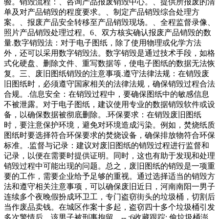
验。销毁流程：、咨询产品报废销毁中心。、提供所报废的清
单及对产品销毁的程度要求。、制定产品销毁综合处理方
案。、报废产品安全转移至产品销毁现场。、全程监督录像、
照片产品销毁处理过程。6、双方核实确认报废产品销毁的数
量.数字销毁法：对于电子图纸，除了使用物理或化学方法
外，还可以采用数字销毁法。数字销毁是通过技术手段，如格
式化硬盘、删除文件、重写数据等，使电子图纸的数据无法恢
复。三、废旧图纸销毁的注意事项.遵守法律法规：在销毁废
旧图纸时，必须遵守国家相关的法律法规，确保销毁过程合法
合规。.信息安全：在销毁过程中，要确保图纸中的敏感信息
不被泄露。对于电子图纸，建议使用专业的数据销毁软件或设
备，以确保数据被彻底删除。.环保要求：在销毁废旧图纸
时，要注意保护环境，避免对环境造成污染。例如，焚烧纸质
图纸时要选择符合环保要求的焚烧设备，确保排放物符合环保
标准。.监督与记录：建议对废旧图纸的销毁过程进行监督和
记录，以便在需要时提供证明。同时，这也有助于发现和处理
销毁过程中可能出现的问题。总之，废旧图纸的销毁是一项重
要的工作，需要企业给予足够的重视。通过选择适当的销毁方
法和遵守相关注意事项，可以确保废旧近日，河南南阳一男子
连续多个夜晚假扮成环卫工，专门盗窃街头的垃圾桶，切割后
当作废品卖钱。在城区作案十多起，盗窃四十多个垃圾桶引发
多次警情后，该男子被刑事拘留。-- :6收藏跟踪: 偷垃圾桶澎