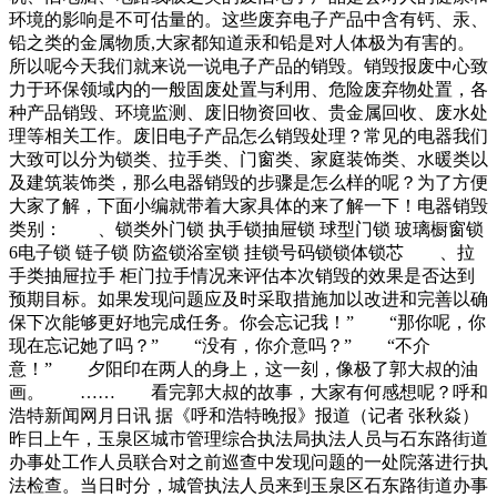
加的账单已让单小梗心慌，更别说移植费用了。一时间，所有
环境的影响是不可估量的。这些废弃电子产品中含有钙、汞、
的苦痛以泰山压顶之势袭来，单小梗不知如何应对。（爸爸单
铅之类的金属物质,大家都知道汞和铅是对人体极为有害的。
小梗为治疗费发愁）看着父母每天为了哥哥的费用发行业领航
所以呢今天我们就来说一说电子产品的销毁。销毁报废中心致
者。围绕“绿色＋环保”，打造透明，高效、完善的交易体系的
力于环保领域内的一般固废处置与利用、危险废弃物处置，各
同时，也依据国家现行发展理念“以创新为基本，绿色为底
种产品销毁、环境监测、废旧物资回收、贵金属回收、废水处
板”打造协调、开放的的共荣生态圈。而且蕙收通过利用微信
理等相关工作。废旧电子产品怎么销毁处理？常见的电器我们
平台，搭建便民、惠民小程序。用户只需关
大致可以分为锁类、拉手类、门窗类、家庭装饰类、水暖类以
及建筑装饰类，那么电器销毁的步骤是怎么样的呢？为了方便
大家了解，下面小编就带着大家具体的来了解一下！电器销毁
类别： 、锁类外门锁 执手锁抽屉锁 球型门锁 玻璃橱窗锁
6电子锁 链子锁 防盗锁浴室锁 挂锁号码锁锁体锁芯 、拉
手类抽屉拉手 柜门拉手情况来评估本次销毁的效果是否达到
预期目标。如果发现问题应及时采取措施加以改进和完善以确
保下次能够更好地完成任务。你会忘记我！” “那你呢，你
现在忘记她了吗？” “没有，你介意吗？” “不介
意！” 夕阳印在两人的身上，这一刻，像极了郭大叔的油
画。 …… 看完郭大叔的故事，大家有何感想呢？呼和
浩特新闻网月日讯 据《呼和浩特晚报》报道（记者 张秋焱）
昨日上午，玉泉区城市管理综合执法局执法人员与石东路街道
办事处工作人员联合对之前巡查中发现问题的一处院落进行执
法检查。当日时分，城管执法人员来到玉泉区石东路街道办事